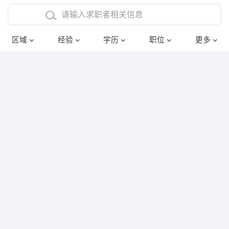
在校学生工作经验
本科
行政后勤
建筑装潢
确定
区域
经验
学历
职位
更多
三年以上工作经验
硕士
销售岗位
教师
四年以上工作经验
博士
文员
护士
五年以上工作经验
财务会计
传单派发
十年以上工作经验
超市零售
促销导购
网络IT
保健按摩
快递员
前台接待
收银员
技术员/工程师
水电/机修
部门经理