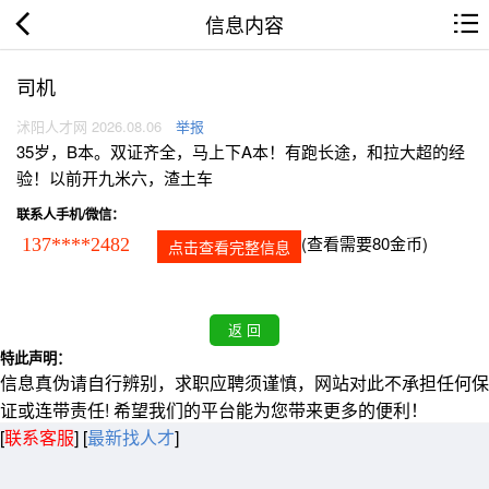
信息内容
司机
沭阳人才网 2026.08.06
举报
35岁，B本。双证齐全，马上下A本！有跑长途，和拉大超的经
验！以前开九米六，渣土车
联系人手机/微信：
(查看需要80金币)
137****2482
点击查看完整信息
特此声明：
信息真伪请自行辨别，求职应聘须谨慎，网站对此不承担任何保
证或连带责任! 希望我们的平台能为您带来更多的便利！
[
联系客服
]
[
最新找人才
]